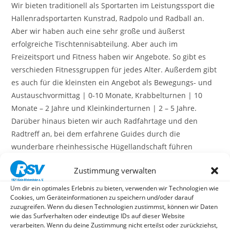
Wir bieten traditionell als Sportarten im Leistungssport die
Hallenradsportarten Kunstrad, Radpolo und Radball an.
Aber wir haben auch eine sehr große und äußerst
erfolgreiche Tischtennisabteilung. Aber auch im
Freizeitsport und Fitness haben wir Angebote. So gibt es
verschieden Fitnessgruppen für jedes Alter. Außerdem gibt
es auch für die kleinsten ein Angebot als Bewegungs- und
Austauschvormittag | 0-10 Monate, Krabbelturnen | 10
Monate – 2 Jahre und Kleinkinderturnen | 2 – 5 Jahre.
Darüber hinaus bieten wir auch Radfahrtage und den
Radtreff an, bei dem erfahrene Guides durch die
wunderbare rheinhessische Hügellandschaft führen
(Einkehrschwung meist inklusive).
Zustimmung verwalten
Wir würden uns freuen euch in unserem Verein begrüßen
Um dir ein optimales Erlebnis zu bieten, verwenden wir Technologien wie
zu dürfen.
Cookies, um Geräteinformationen zu speichern und/oder darauf
zuzugreifen. Wenn du diesen Technologien zustimmst, können wir Daten
wie das Surfverhalten oder eindeutige IDs auf dieser Website
verarbeiten. Wenn du deine Zustimmung nicht erteilst oder zurückziehst,
RSV Auf Facebook