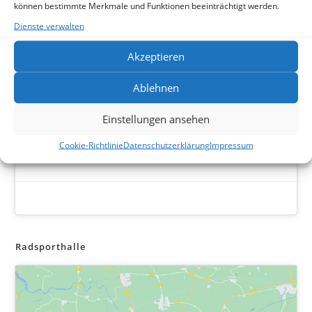
können bestimmte Merkmale und Funktionen beeinträchtigt werden.
Dienste verwalten
Akzeptieren
Klicke auf "Ich stimme zu", um Facebook
Ablehnen
zu aktivieren
Cookie-Richtlinie
Einstellungen ansehen
Ich stimme zu
Cookie-Richtlinie
Datenschutzerklärung
Impressum
Radsporthalle