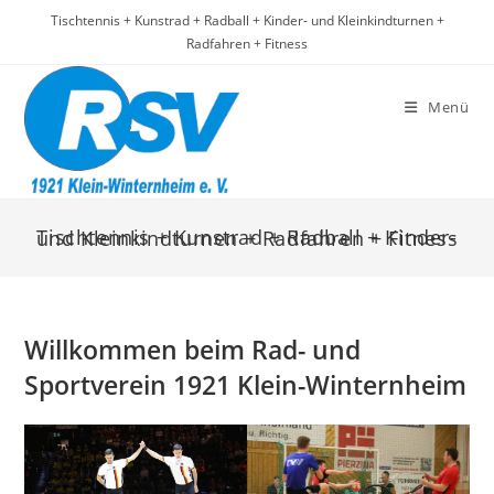
Zum
Tischtennis + Kunstrad + Radball + Kinder- und Kleinkindturnen +
Inhalt
Radfahren + Fitness
springen
Menü
Tischtennis + Kunstrad + Radball + Kinder- und Kleinkindturnen + Radfahren + Fitness
Willkommen beim Rad- und
Sportverein 1921 Klein-Winternheim